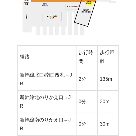
歩行時
歩行距
経路
間
離
新幹線北口/南口改札→J
2分
135m
R
新幹線北のりかえ口→J
0分
30m
R
新幹線南のりかえ口→J
0分
30m
R