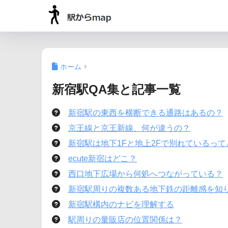
ホーム
新宿駅QA集と記事一覧
新宿駅の東西を横断できる通路はあるの？
京王線と京王新線、何が違うの？
新宿駅は地下1Fと地上2Fで別れているっ
ecute新宿はどこ？
西口地下広場から何処へつながっている？
新宿駅周りの複数ある地下鉄の距離感を知
新宿駅構内のナビを理解する
駅周りの量販店の位置関係は？