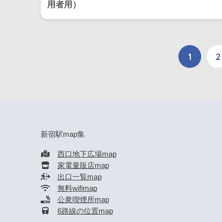
用者用）
1
2
新宿駅map集
西口地下広場map
家電量販店map
出口一覧map
無料wifimap
公衆喫煙所map
6路線の位置map