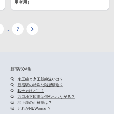
用者用）
…
7
新宿駅QA集
京王線と京王新線違いは？
新宿駅の特殊な階層構造？
駅ナカはどこ？
西口地下広場は何処へつながる？
地下鉄の距離感は？
どれがNEWoman？