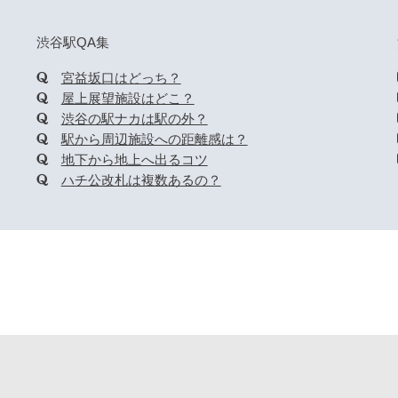
渋谷駅QA集
宮益坂口はどっち？
屋上展望施設はどこ？
渋谷の駅ナカは駅の外？
駅から周辺施設への距離感は？
地下から地上へ出るコツ
ハチ公改札は複数あるの？
HOME
© 2026 駅からmap All rights reserved.