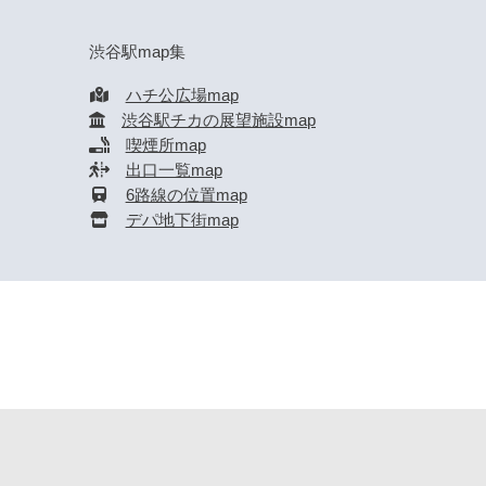
渋谷駅map集
ハチ公広場map
渋谷駅チカの展望施設map
喫煙所map
出口一覧map
6路線の位置map
デパ地下街map