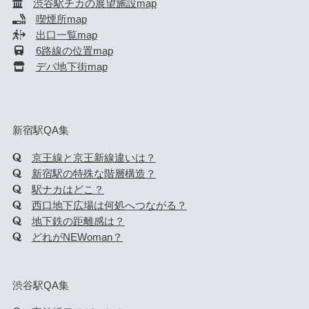
渋谷駅チカの展望施設map
喫煙所map
出口一覧map
6路線の位置map
デパ地下街map
新宿駅QA集
京王線と京王新線違いは？
新宿駅の特殊な階層構造？
駅ナカはどこ？
西口地下広場は何処へつながる？
地下鉄の距離感は？
どれがNEWoman？
渋谷駅QA集