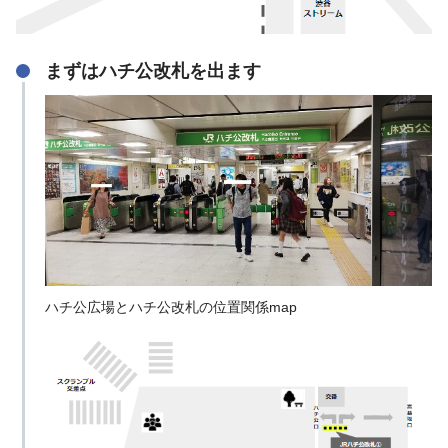
まずはハチ公改札を出ます
ハチ公広場とハチ公改札の位置関係map