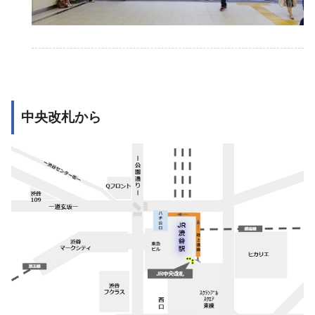
中央改札から