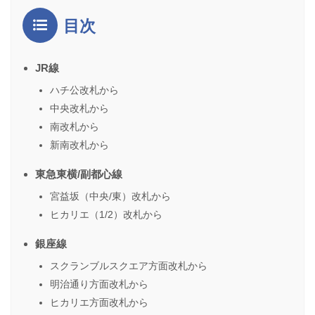
目次
JR線
ハチ公改札から
中央改札から
南改札から
新南改札から
東急東横/副都心線
宮益坂（中央/東）改札から
ヒカリエ（1/2）改札から
銀座線
スクランブルスクエア方面改札から
明治通り方面改札から
ヒカリエ方面改札から