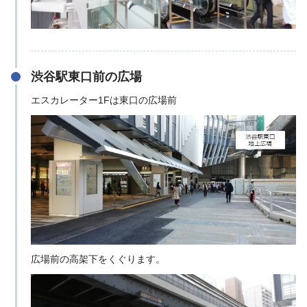
渋谷駅東口前の広場
エスカレーター1Fは東口の広場前
広場前の高架下をくぐります。