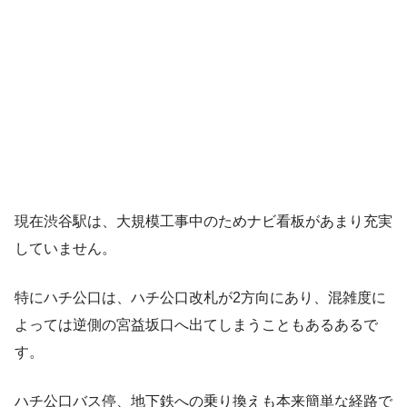
現在渋谷駅は、大規模工事中のためナビ看板があまり充実
していません。
特にハチ公口は、ハチ公口改札が2方向にあり、混雑度に
よっては逆側の宮益坂口へ出てしまうこともあるあるで
す。
ハチ公口バス停、地下鉄への乗り換えも本来簡単な経路で