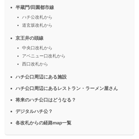
半蔵門/田園都市線
ハチ公改札から
道玄坂改札から
京王井の頭線
中央口改札から
アベニュー口改札から
西口改札から
ハチ公口周辺にある施設
ハチ公口周辺にあるレストラン・ラーメン屋さん
将来のハチ公口はどうなる？
デジタルハチ公？
各改札からの経路map一覧