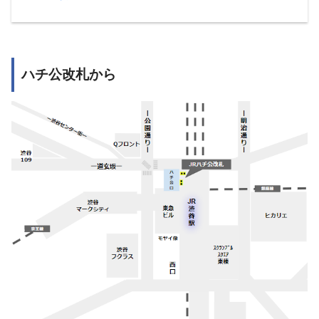
ハチ公改札から