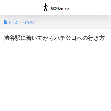
ホーム
渋谷駅
渋谷駅に着いてからハチ公口への行き方