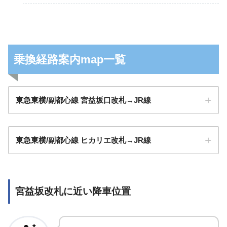
乗換経路案内map一覧
東急東横/副都心線 宮益坂口改札→JR線
東急東横/副都心線 ヒカリエ改札→JR線
宮益坂改札に近い降車位置