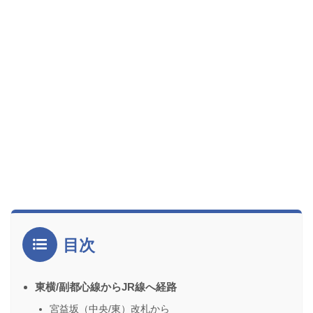
目次
東横/副都心線からJR線へ経路
宮益坂（中央/東）改札から