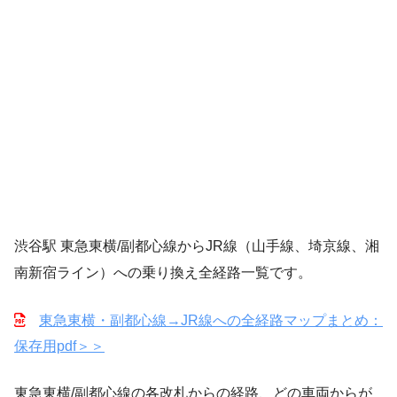
渋谷駅 東急東横/副都心線からJR線（山手線、埼京線、湘
南新宿ライン）への乗り換え全経路一覧です。
東急東横・副都心線→JR線への全経路マップまとめ：
保存用pdf＞＞
東急東横/副都心線の各改札からの経路、どの車両からが