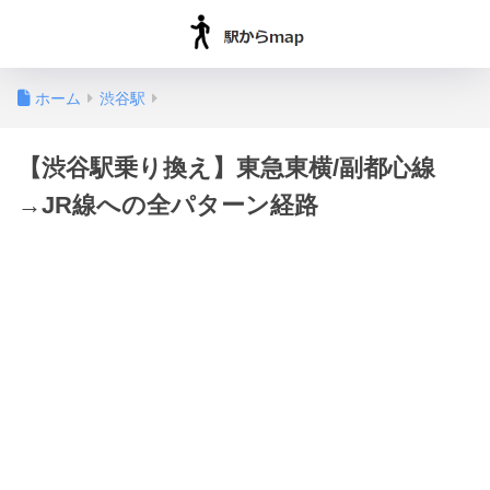
ホーム
渋谷駅
【渋谷駅乗り換え】東急東横/副都心線
→JR線への全パターン経路